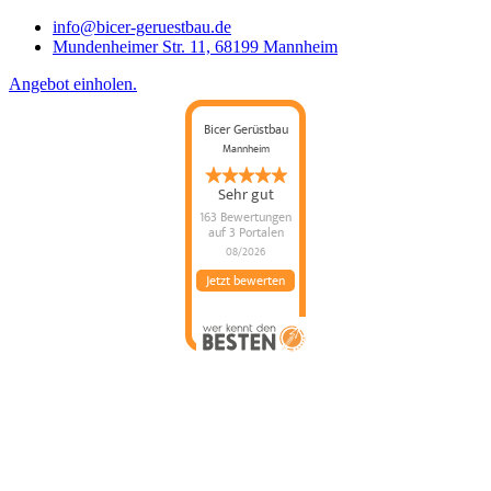
info@bicer-geruestbau.de
Mundenheimer Str. 11, 68199 Mannheim
Angebot einholen.
Bicer Gerüstbau
Mannheim
Sehr gut
163 Bewertungen
auf 3 Portalen
08/2026
Jetzt bewerten
Bicer Gerüstbau
hat
4.98
von
5
Sternen |
163
Bicer
Gerüstbau
Bewertungen
auf
werkenntdenBESTEN.de